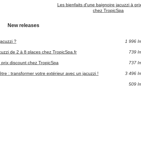
Les bienfaits d'une baignoire jacuzzi à pri
chez TropicSpa
New releases
acuzzi ?
1 996 I
uzzi de 2 à 8 places chez TropicSpa.fr
739 I
à prix discount chez TropicSpa
737 I
être : transformer votre extérieur avec un jacuzzi !
3 496 I
509 I