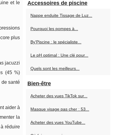
uine et le
Accessoires de piscine
Nappe enduite Tissage de Luz...
pressions
Pourquoi les pompes à...
ncore plus
By'Piscine : le spécialiste...
Le pH optimal : Une clé pour...
as jacuzzi
Quels sont les meilleurs...
es (45 %)
l de santé
Bien-être
Acheter des vues TikTok sur...
nt aider à
Masque visage pas cher : 53...
gmenter la
Acheter des vues YouTube...
à réduire