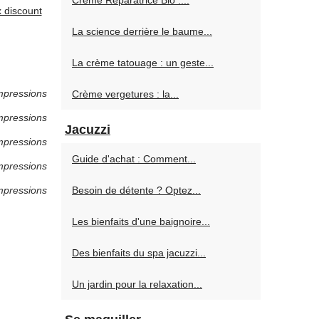
Crème Réparatrice Bio :...
x discount
La science derrière le baume...
La crème tatouage : un geste...
mpressions
Crème vergetures : la...
mpressions
Jacuzzi
mpressions
Guide d'achat : Comment...
mpressions
mpressions
Besoin de détente ? Optez...
Les bienfaits d'une baignoire...
Des bienfaits du spa jacuzzi...
Un jardin pour la relaxation...