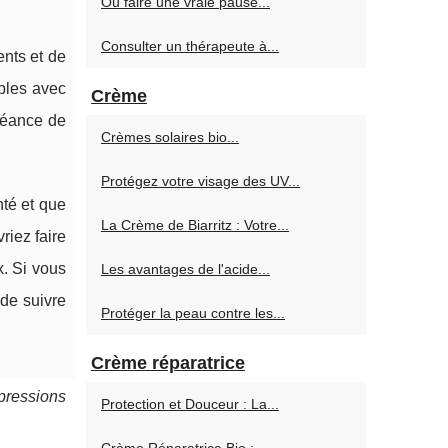
Où faire une vraie pause...
Consulter un thérapeute à...
ents et de
ibles avec
Crème
séance de
Crèmes solaires bio...
Protégez votre visage des UV...
nté et que
La Crème de Biarritz : Votre...
riez faire
x. Si vous
Les avantages de l'acide...
 de suivre
Protéger la peau contre les...
Crème réparatrice
pressions
Protection et Douceur : La...