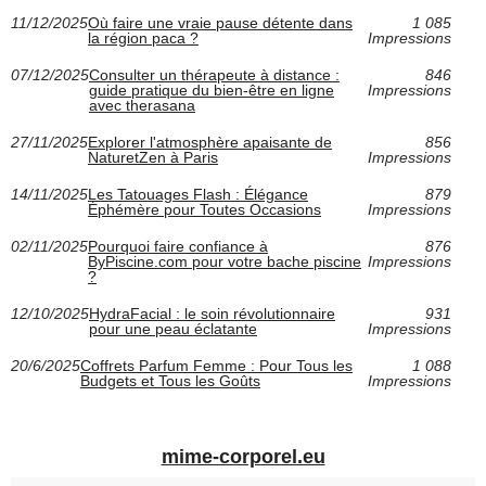
11/12/2025
Où faire une vraie pause détente dans
1 085
la région paca ?
Impressions
07/12/2025
Consulter un thérapeute à distance :
846
guide pratique du bien-être en ligne
Impressions
avec therasana
27/11/2025
Explorer l'atmosphère apaisante de
856
NaturetZen à Paris
Impressions
14/11/2025
Les Tatouages Flash : Élégance
879
Éphémère pour Toutes Occasions
Impressions
02/11/2025
Pourquoi faire confiance à
876
ByPiscine.com pour votre bache piscine
Impressions
?
12/10/2025
HydraFacial : le soin révolutionnaire
931
pour une peau éclatante
Impressions
20/6/2025
Coffrets Parfum Femme : Pour Tous les
1 088
Budgets et Tous les Goûts
Impressions
mime-corporel.eu