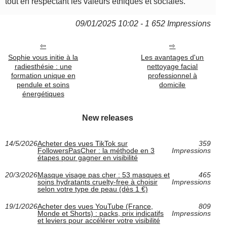
tout en respectant les valeurs éthiques et sociales.
09/01/2025 10:02 - 1 652 Impressions
Sophie vous initie à la
Les avantages d'un
radiesthésie : une
nettoyage facial
formation unique en
professionnel à
pendule et soins
domicile
énergétiques
New releases
14/5/2026
Acheter des vues TikTok sur
359
FollowersPasCher : la méthode en 3
Impressions
étapes pour gagner en visibilité
20/3/2026
Masque visage pas cher : 53 masques et
465
soins hydratants cruelty‑free à choisir
Impressions
selon votre type de peau (dès 1 €)
19/1/2026
Acheter des vues YouTube (France,
809
Monde et Shorts) : packs, prix indicatifs
Impressions
et leviers pour accélérer votre visibilité